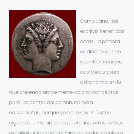
Como Jano, mis
escritos tienen dos
caras. La primera
es didáctica, con
apuntes técnicos,
casi todos sobre
astronomía, en la
que pretendo simplemente aclarar conceptos
para las gentes del común, no para
especialistas, porque yo no lo soy. Allí están
algunos de mis artículos publicados en la revista
española Astronomía y también en las circulares